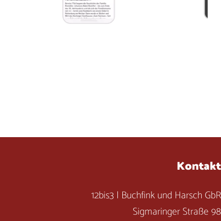
Kontakt
12bis3 | Buchfink und Harsch GbR
Sigmaringer Straße 98