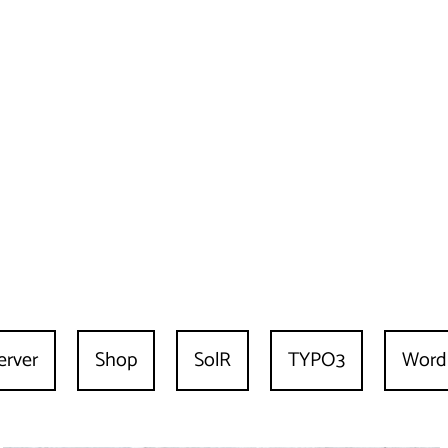
erver
Shop
SolR
TYPO3
Word